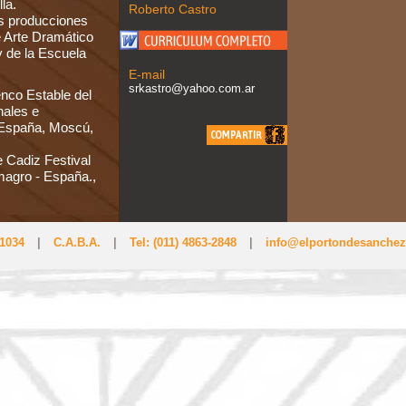
la.
Roberto Castro
as producciones
e Arte Dramático
y de la Escuela
E-mail
srkastro@yahoo.com.ar
enco Estable del
nales e
, España, Moscú,
 Cadiz Festival
magro - España.,
 1034
|
C.A.B.A.
|
Tel: (011) 4863-2848
|
info@elportondesanchez