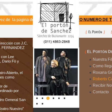
e la pagina de Alternativa Teatral
NUEVO NUMERO DE TELE
irección con J.C.
 A. FERNANDEZ
E
P
D
{
L
ORTÓN
n con Lee
Nuestra Fi
 Dario Fò y
Como lleg
Roxana Gri
tro Abierto, el
ntes como
Roberto Ca
Recibir N
er de
ordinado por
Contacto
atro General San
Teatro Nuestro”