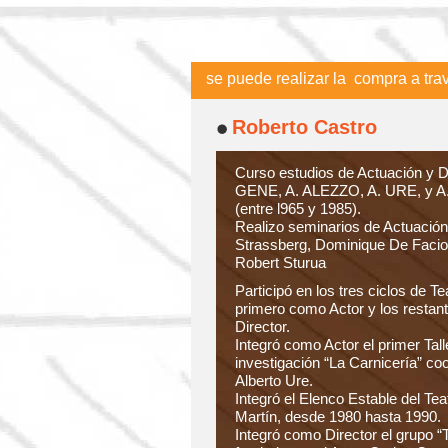
 Para pagar con tarjetas se puede realizar la compra a travez d
Roberto Castro
Curso estudios de Actuación y D
GENE, A. ALEZZO, A. URE, y
(entre l965 y 1985).
Realizo seminarios de Actuació
Strassberg, Dominique De Facio,
Robert Sturua
Participó en los tres ciclos de Tea
primero como Actor y los resta
Director.
Integró como Actor el primer Tall
investigación “La Carnicería” co
Alberto Ure.
Integró el Elenco Estable del Te
Martín, desde 1980 hasta 1990.
Integró como Director el grupo “