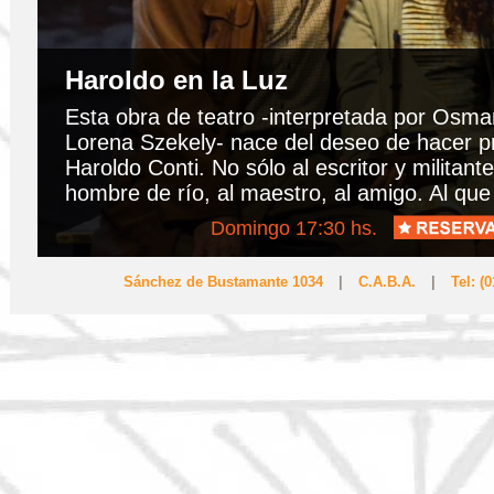
Esta obra de teatro -interpretada por Osmar N
Lorena Szekely- nace del deseo de hacer pres
Haroldo Conti. No sólo al escritor y militante, t
hombre de río, al maestro, al amigo. Al que sup
Domingo 17:30 hs.
Sánchez de Bustamante 1034
|
C.A.B.A.
|
Tel: (