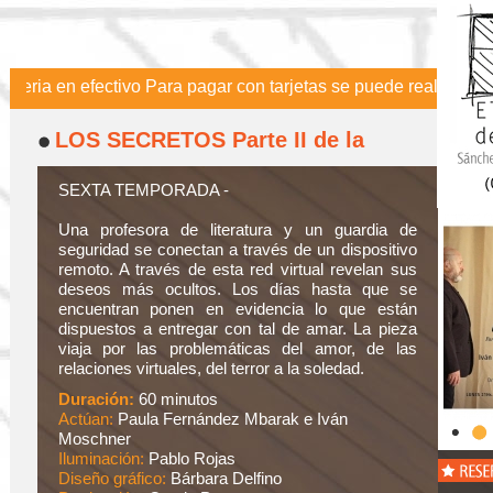
 en efectivo Para pagar con tarjetas se puede realizar la compr
LOS SECRETOS Parte II de la
Trilogía “De Las Veces Que
Imagino”
SEXTA TEMPORADA -
Una profesora de literatura y un guardia de
seguridad se conectan a través de un dispositivo
remoto. A través de esta red virtual revelan sus
deseos más ocultos. Los días hasta que se
encuentran ponen en evidencia lo que están
dispuestos a entregar con tal de amar. La pieza
viaja por las problemáticas del amor, de las
relaciones virtuales, del terror a la soledad.
Duración:
60 minutos
Actúan:
Paula Fernández Mbarak e Iván
Moschner
Iluminación:
Pablo Rojas
Diseño gráfico:
Bárbara Delfino