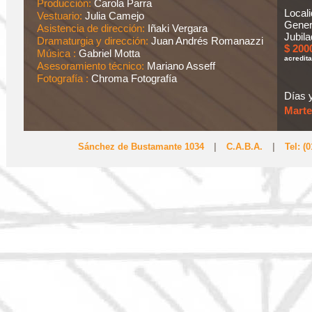
Producción:
Carola Parra
Local
Vestuario:
Julia Camejo
Gener
Asistencia de dirección:
Iñaki Vergara
Jubila
Dramaturgia y dirección:
Juan Andrés Romanazzi
$ 200
Música :
Gabriel Motta
acredita
Asesoramiento técnico:
Mariano Asseff
Fotografía :
Chroma Fotografía
Días y
Marte
Sánchez de Bustamante 1034
|
C.A.B.A.
|
Tel: (