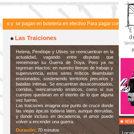
 se pagan en boleteria en efectivo Para pagar con tarjetas se p
Las Traiciones
Helena, Penélope y Ulises se reencuentran en la
actualidad, vagando entre disputas que
rememoran su Guerra de Troya. Pero ya no
regresan intactos: en nuestro tiempo de trabajo y
supervivencia, estos seres míticos deambulan
erosionados, sosteniendo territorios precarios y
batallas íntimas. Se encuentran desacomodados,
corridos, reencarnando erráticos, como si sus
cuerpos quedaran en el intento de lo que alguna
vez fueron.
Las traiciones imagina ese punto de cruce donde
las viejas épicas todavía laten, aunque derruidas,
y donde incluso en decadencia, el amor puede
volver a encender una guerra.
Duración:
70 minutos
Local