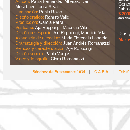
Actúan:
Paula Fernandez Mbarak, Ivan
Gener
Moschner, Laura Silva
Jubila
Iluminación:
Pablo Rojas
$ 200
Diseño gráfico:
Ramiro Valle
acredita
Producción:
Carola Parra
Vestuario:
Aje Roppongi, Mauricio Vila
Diseño del espacio:
Aje Roppongi, Mauricio Vila
Días y
Asistencia de dirección:
Maria Florencia Laborde
Marte
Dramaturgia y dirección:
Juan Andrés Romanazzi
Pelucas y caracterización:
Aje Roppongi
Diseño sonoro:
Paula Vargas
Video y fotografía:
Clara Romanazzi
Sánchez de Bustamante 1034
|
C.A.B.A.
|
Tel: (