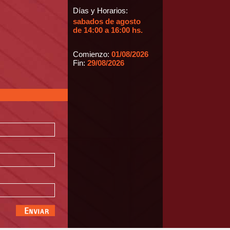
Días y Horarios:
sabados de agosto
de 14:00 a 16:00 hs.
Comienzo:
01/08/2026
Fin:
29/08/2026