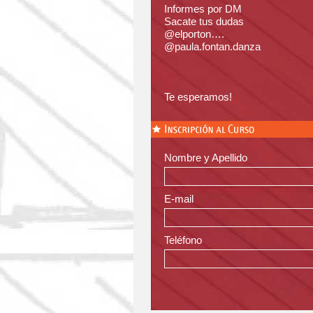
Informes por DM
Sacate tus dudas
@elporton….
@paula.fontan.danza
Te esperamos!
Nombre y Apellido
E-mail
Teléfono