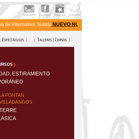
 Alternativa Teatral
NUEVO NUMERO DE TELEFONO 752880
URSOS
}
IDAD, ESTIRAMIENTO
PORÁNEO
LA FONTAN
I VILLADANGOS
 TERRE
LÁSICA