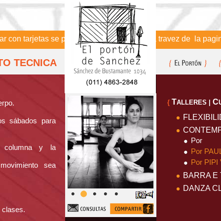
 tarjetas se puede realizar la compra a travez de la pagina de
TO TECNICA
T
C
erpo.
{
ALLERES |
FLEXIBIL
os sábados para
CONTEM
Por
a columna y la
Por PAU
Por PIP
 movimiento sea
BARRA E
DANZA C
 clases.