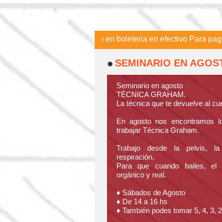
a del Teatro y se pagan en boleteria en efectivo Para pagar con
SEMINARIO EN AGOS
GRAHAM
Seminario en agosto
TÉCNICA GRAHAM.
La técnica que te devuelve al cu
En agosto nos encontramos l
trabajar Técnica Graham.
Trabajo desde la pelvis, l
respiración.
Para que cuando bailes, el
orgánico y real.
♦️ Sábados de Agosto
♦️ De 14 a 16 hs
♦️ También podes tomar 5, 4, 3, 2